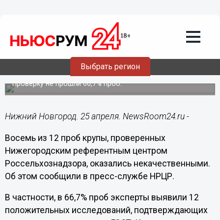
Общество
25.04.2022
14:43
Некачественная крупа с примесями
Выбрать регион
обнаружена в Нижегородской области
Проверку не прошли 66,7% проб.
Нижний Новгород. 25 апреля. NewsRoom24.ru -
Восемь из 12 проб крупы, проверенных
Нижегородским референтным центром
Россельхознадзора, оказались некачественными.
Об этом сообщили в пресс-службе НРЦР.
В частности, в 66,7% проб эксперты выявили 12
положительных исследований, подтверждающих