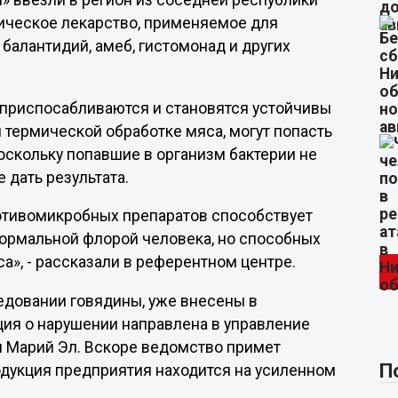
» ввезли в регион из соседней республики
тическое лекарство, применяемое для
балантидий, амеб, гистомонад и других
и приспосабливаются и становятся устойчивы
й термической обработке мяса, могут попасть
поскольку попавшие в организм бактерии не
 дать результата.
отивомикробных препаратов способствует
ормальной флорой человека, но способных
а», - рассказали в референтном центре.
едовании говядины, уже внесены в
ия о нарушении направлена в управление
и Марий Эл. Вскоре ведомство примет
П
одукция предприятия находится на усиленном