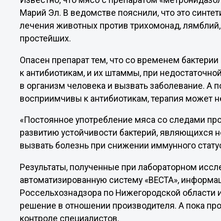
Известно, что мясо с препаратом «метронидазол
Марий Эл. В ведомстве пояснили, что это синте
лечения животных против трихомонад, лямблий, 
простейших.
Опасен препарат тем, что со временем бактери
к антибиотикам, и их штаммы, при недостаточно
в организм человека и вызвать заболевание. А 
восприимчивы к антибиотикам, терапия может не
«Постоянное употребление мяса со следами пр
развитию устойчивости бактерий, являющихся н
вызвать болезнь при снижении иммунного статус
Результаты, полученные при лабораторном иссл
автоматизированную систему «ВЕСТА», информац
Россельхознадзора по Нижегородской области 
решение в отношении производителя. А пока пр
контроле специалистов.