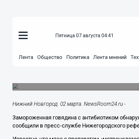
пятница 07 августа 04:41
Общество
02.03.2022
17:48
Лента
Общество
Политика
Лента мнений
Тех
Говядину с антибиотиком ввез
из Марий Эл
В мороженом мясе нашли метронидазол.
Нижний Новгород. 02 марта. NewsRoom24.ru -
Замороженная говядина с антибиотиком обнаруж
сообщили в пресс-службе Нижегородского рефе