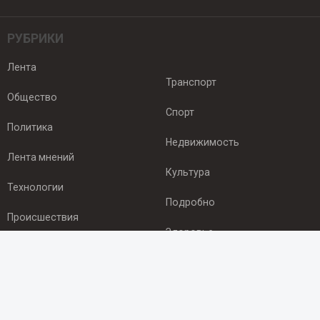
РУБРИКИ
Лента
Транспорт
Общество
Спорт
Политика
Недвижимость
Лента мнений
Культура
Технологии
Подробно
Происшествия
Здоровье
Экономика
ПОДПИСКА
Подпишись на рассылку NEWSROOM24
и будь
в курсе новостей в своём городе: