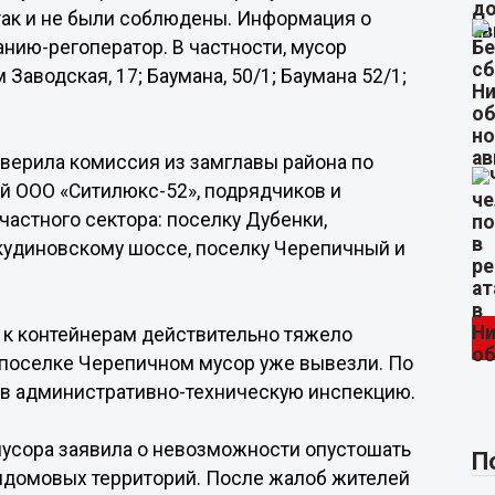
 так и не были соблюдены. Информация о
нию-регоператор. В частности, мусор
аводская, 17; Баумана, 50/1; Баумана 52/1;
верила комиссия из замглавы района по
ей ООО «Ситилюкс-52», подрядчиков и
астного сектора: поселку Дубенки,
кудиновскому шоссе, поселку Черепичный и
х к контейнерам действительно тяжело
В поселке Черепичном мусор уже вывезли. По
в административно-техническую инспекцию.
 мусора заявила о невозможности опустошать
П
идомовых территорий. После жалоб жителей