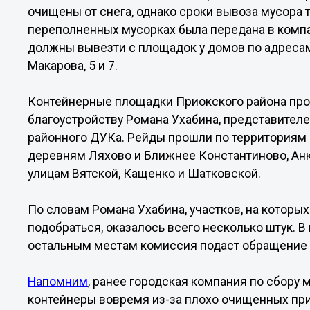
очищены от снега, однако сроки вывоза мусора
переполненных мусорках была передана в компа
должны вывезти с площадок у домов по адресам З
Макарова, 5 и 7.
Контейнерные площадки Приокского района про
благоустройству Романа Ухабина, представител
районного ДУКа. Рейды прошли по территориям ч
деревням Ляхово и Ближнее Константиново, Ан
улицам Вятской, Кащенко и Шатковской.
По словам Романа Ухабина, участков, на которы
подобраться, оказалось всего несколько штук. 
остальным местам комиссия подаст обращение 
Напомним
, ранее городская компания по сбору
контейнеры вовремя из-за плохо очищенных пр