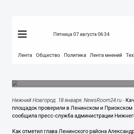
пятница 07 августа 06:34
Общество
18.01.2022
13:23
Лента
Общество
Политика
Лента мнений
Тех
Регоператору поручили вывезт
площадок в Нижнем Новгород
Проблемы с переполненными мусорками начали
Нижний Новгород. 18 января. NewsRoom24.ru -
Кач
площадок проверили в Ленинском и Приокском 
сообщила пресс-служба администрации Нижнег
Как отметил глава Ленинского района Александр