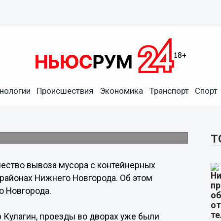
нологии
Происшествия
Экономика
Транспорт
Спорт
и мусор с контейнерных
е
сь после снегопадов.
Т
ество вывоза мусора с контейнерных
районах Нижнего Новгорода. Об этом
о Новгорода.
 Кулагин, проезды во дворах уже были