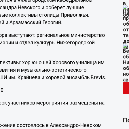
тоится в нижегородском кафедральном
ксандра Невского и соберет лучшие
вые коллективы столицы Приволжья.
й и Арзамасский Георгий.
ора выступают: региональное министерство
 мэрии и отдел культуры Нижегородской
ллективы: хор юношей Хорового училища им.
азвития и музыкально-эстетического
ШИ им. Крайнева и хоровой ансамбль Brevis.
0.
сок участников мероприятия размещены на
П
лужение состоялось в Александро-Невском