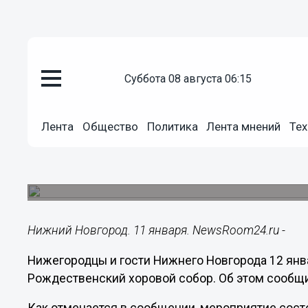
суббота 08 августа 06:15
Общество
11.01.2022
20:32
Лента
Общество
Политика
Лента мнений
Тех
Рождественский хоровой собо
Новгороде 12 января
Он пройдет в Александро-Невском кафедральн
Нижний Новгород. 11 января. NewsRoom24.ru -
Нижегородцы и гости Нижнего Новгорода 12 янва
Рождественский хоровой собор. Об этом сообщ