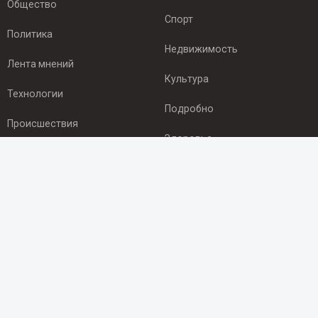
Общество
Спорт
Политика
Недвижимость
Лента мнений
Культура
Технологии
Подробно
Происшествия
Здоровье
Экономика
ПОДПИСКА
Подпишись на рассылку NEWSROOM24
и будь
в курсе новостей в своём городе:
Подписаться