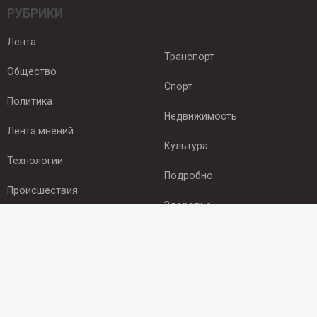
РУБРИКИ
Лента
Транспорт
Общество
Спорт
Политика
Недвижимость
Лента мнений
Культура
Технологии
Подробно
Происшествия
Здоровье
Экономика
ПОДПИСКА
Подпишись на рассылку NEWSROOM24
и будь
в курсе новостей в своём городе: