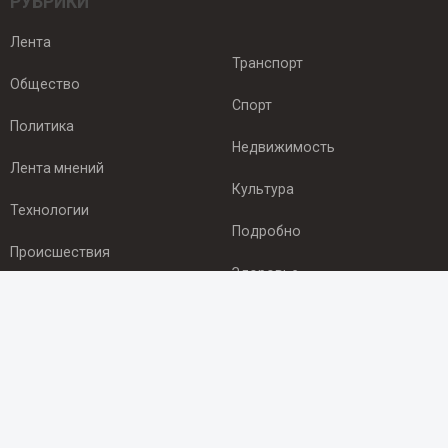
РУБРИКИ
Лента
Транспорт
Общество
Спорт
Политика
Недвижимость
Лента мнений
Культура
Технологии
Подробно
Происшествия
Здоровье
Экономика
ПОДПИСКА
Подпишись на рассылку NEWSROOM24
и будь
в курсе новостей в своём городе: