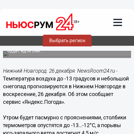
Общество
26.12.2021
09:00
Облачная с прояснениями погода до
-13°С ожидается в Нижнем Новгороде
Выбрать регион
26 декабря
Будет идти снег.
Нижний Новгород. 26 декабря. NewsRoom24.ru -
Температура воздуха до -13 градусов и небольшой
снегопад прогнозируются в Нижнем Новгороде в
воскресение, 26 декабря. Об этом сообщает
сервис «Яндекс.Погода».
Утром будет пасмурно с прояснениями, столбики
термометров опустятся до -13…-12°С, а порывы
юго-западного ветра достигнут 4,5 м/с.