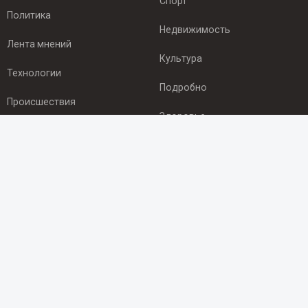
Спорт
Политика
Недвижимость
Лента мнений
Культура
Технологии
Подробно
Происшествия
Здоровье
Экономика
ПОДПИСКА
Подпишись на рассылку NEWSROOM24
и будь
в курсе новостей в своём городе:
Подписаться
© 2012 - 2025 ООО "Ньюсрум" (ИА Newsroom24 (Ньюсрум24).