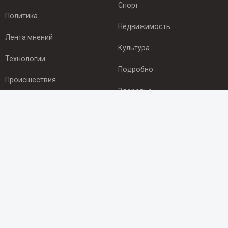
Спорт
Политика
Недвижимость
Лента мнений
Культура
Технологии
Подробно
Происшествия
Здоровье
Экономика
ПОДПИСКА
Подпишись на рассылку NEWSROOM24
и будь
в курсе новостей в своём городе:
Подписаться
© 2012 - 2025 ООО "Ньюсрум" (ИА Newsroom24 (Ньюсрум24).