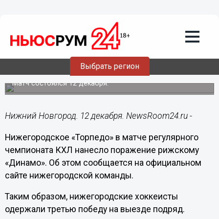
Общество
12.12.2021
21:14
Нижегородское «Торпедо» на выезде
Выбрать регион
обыграло рижское «Динамо»
Матч состоялся 12 декабря.
Нижний Новгород. 12 декабря. NewsRoom24.ru -
Нижегородское «Торпедо» в матче регулярного
чемпионата КХЛ нанесло поражение рижскому
«Динамо». Об этом сообщается на официальном
сайте нижегородской команды.
Таким образом, нижегородские хоккеисты
одержали третью победу на выезде подряд.