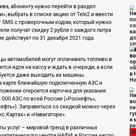
ива, абоненту нужно перейти в раздел
», выбрать в списке акцию от Tele2 и ввести
т SMS с проверочным кодом, который нужно
ели получат скидку 2 рубля с каждого литра
е действует по 31 декабря 2021 года.
ы автомобилей могут оплачивать топливо в
тся идти на кассу и ждать в очереди, а если
буется даже выходить из машины.
на карте ближайшую подключенную АЗС и
иложении откроется карточка для указания
8 000 АЗС по всей России («Роснефть»,
нефть»). Заправиться со скидкой можно через
с.Картах» и «Навигаторе».
ты услуг – мировой тренд в различных
налитического центра НАФИ, в России число