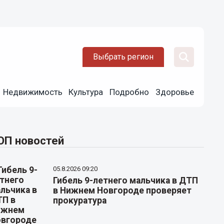
Выбрать регион
Недвижимость
Культура
Подробно
Здоровье
ОП новостей
05.8.2026 09:20
Гибель 9-летнего мальчика в ДТП
в Нижнем Новгороде проверяет
прокуратура