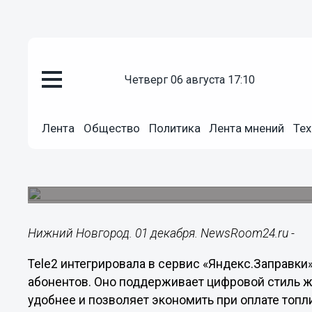
четверг 06 августа 17:10
Общество
01.12.2021
17:25
Лента
Общество
Политика
Лента мнений
Тех
Нижегородцы теперь могут за
дешевле
Сделать это можно более чем на 8 000 АЗС по в
Нижний Новгород. 01 декабря. NewsRoom24.ru -
Tele2 интегрировала в сервис «Яндекс.Заправк
абонентов. Оно поддерживает цифровой стиль ж
удобнее и позволяет экономить при оплате топли