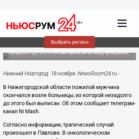
Общество
18.11.2021
21:48
Онкобольной мужчина скончался
Выбрать регион
возле больницы в Павлове
Незадолго до этого он был выписан из медучреждения.
Нижний Новгород. 18 ноября. NewsRoom24.ru -
В Нижегородской области пожилой мужчина
скончался возле больницы, из которой незадолго
до этого был выписан. Об этом сообщает телеграм-
канал Ni Mash.
Согласно информации, трагический случай
произошел в Павлове. В онкологическом