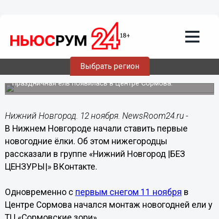
Общество
12.11.2021
12:23
Первые новогодние ёлки начали
Выбрать регион
ставить в Нижнем Новгороде
Праздничная ель появилась в Центре Сормова.
Нижний Новгород. 12 ноября. NewsRoom24.ru -
В Нижнем Новгороде начали ставить первые
новогодние ёлки. Об этом нижегородцы
рассказали в группе «Нижний Новгород |БЕЗ
ЦЕНЗУРЫ|» ВКонтакте.
Одновременно с
первым снегом 11 ноября
в
Центре Сормова начался монтаж новогодней ели у
ТЦ «Сормовские зори».