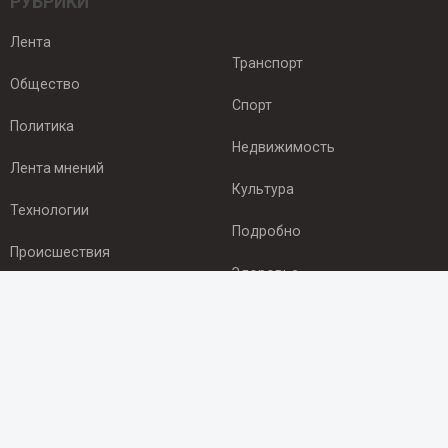
РУБРИКИ
Лента
Транспорт
Общество
Спорт
Политика
Недвижимость
Лента мнений
Культура
Технологии
Подробно
Происшествия
Здоровье
Экономика
ПОДПИСКА
Подпишись на рассылку NEWSROOM24
и будь
в курсе новостей в своём городе: