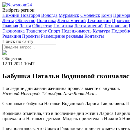
Выбрать регион
Нижний Новгород
Вологда
Мурманск
Смоленск
Коми
Примор
Лента
Общество
Политика
Лента мнений
Технологии
Происше
Главная
Лента
Общество
Политика
Лента мнений
Технологии
Экономика
Транспорт
Спорт
Недвижимость
Культура
Подробн
Редакция
Проекты
Размещение рекламы
Контакты
Поиск по сайту
Общество
12.11.2021
10:47
Бабушка Натальи Водяновой скончалас
Последние дни жизни женщина провела вместе с внучкой.
Нижний Новгород. 12 ноября. NewsRoom24.ru -
Скончалась бабушка Натальи Водяновой Лариса Гавриловна. Пе
Водянова отметила, что в последние дни жизни Лариса Гаври
приехали и Наталья с детьми. Модель прилетела в Нижний Нов
Предполагалось, что Лариса Гавриловна приедет отмечать ден