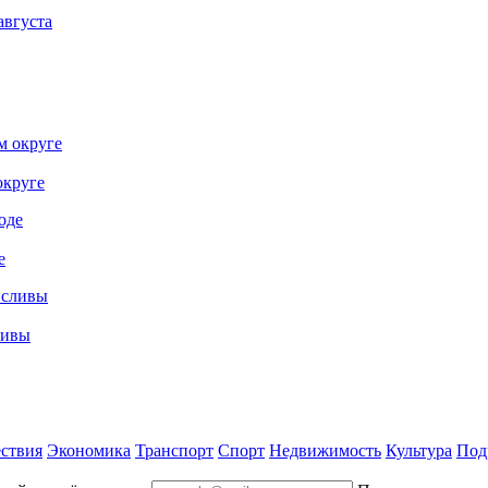
августа
округе
е
ливы
ствия
Экономика
Транспорт
Спорт
Недвижимость
Культура
Под