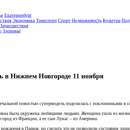
ье
Екатеринбург
ствия
Экономика
Транспорт
Спорт
Недвижимость
Культура
Под
Происшествия
о
Здоровье
ь в Нижнем Новгороде 11 ноября
чальной новостью супермодель поделилась с поклонниками в св
ловна была окружена любящими людьми. Женщина ушла из жизни н
город из Франции, а ее сын Лукас – из Америки.
ь рождения в Париж, но сделать это не позволили состояние зд