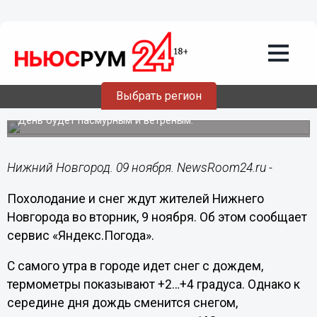
Общество
09.11.2021
09:17
Похолодание до -4°C и снег с дождем
ожидаются в Нижнем Новгороде 9
Выбрать регион
ноября
День будет пасмурным и ветреным.
Нижний Новгород. 09 ноября. NewsRoom24.ru -
Похолодание и снег ждут жителей Нижнего
Новгорода во вторник, 9 ноября. Об этом сообщает
сервис «Яндекс.Погода».
С самого утра в городе идет снег с дождем,
термометры показывают +2…+4 градуса. Однако к
середине дня дождь сменится снегом,