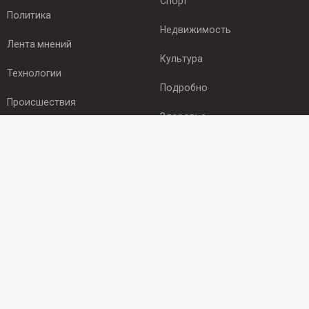
Спорт
Политика
Недвижимость
Лента мнений
Культура
Технологии
Подробно
Происшествия
Здоровье
Экономика
ПОДПИСКА
Подпишись на рассылку NEWSROOM24
и будь
в курсе новостей в своём городе:
Подписаться
© 2012 - 2025 ООО "Ньюсрум" (ИА Newsroom24 (Ньюсрум24).