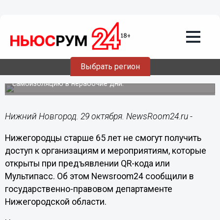
Общество
29.10.2021
12:07
Нижегородцев 65+ не пустят в
организации с доступом по QR-коду до
7 ноября
Выбрать регион
Пожилых жителей региона обязали соблюдать
самоизоляцию в нерабочие дни.
Нижний Новгород. 29 октября. NewsRoom24.ru -
Нижегородцы старше 65 лет не смогут получить
доступ к организациям и мероприятиям, которые
открыты при предъявлении QR-кода или
Мультипасс. Об этом Newsroom24 сообщили в
государственно-правовом департаменте
Нижегородской области.