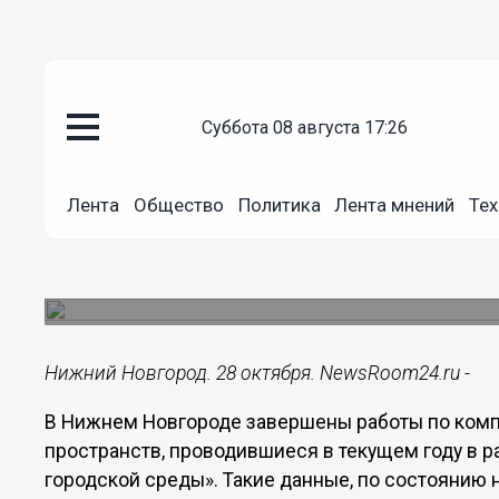
суббота 08 августа 17:26
Общество
28.10.2021
20:02
Лента
Общество
Политика
Лента мнений
Тех
Благоустройство 27 обществе
в Нижнем Новгороде
Данные на 28 октября привел мэр города.
Нижний Новгород. 28 октября. NewsRoom24.ru -
В Нижнем Новгороде завершены работы по комп
пространств, проводившиеся в текущем году в 
городской среды». Такие данные, по состоянию н