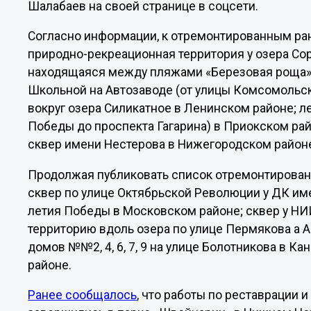
Шалабаев на своей странице в соцсети.
Согласно информации, к отремонтированным ра
природно-рекреационная территория у озера Со
находящаяся между пляжами «Березовая роща» и 
Школьной на Автозаводе (от улицы Комсомольск
вокруг озера Силикатное в Ленинском районе; л
Победы до проспекта Гагарина) в Приокском рай
сквер имени Нестерова в Нижегородском район
Продолжая публиковать список отремонтированны
сквер по улице Октябрьской Революции у ДК име
летия Победы в Московском районе; сквер у Н
территорию вдоль озера по улице Пермякова а 
домов №№2, 4, 6, 7, 9 на улице Болотникова в 
районе.
Ранее сообщалось
, что работы по реставрации 