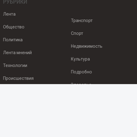
РУБРИКИ
Лента
Транспорт
Общество
Спорт
Политика
Недвижимость
Лента мнений
Культура
Технологии
Подробно
Происшествия
Здоровье
Экономика
ПОДПИСКА
Подпишись на рассылку NEWSROOM24
и будь
в курсе новостей в своём городе: