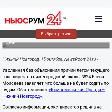
Общество
15.10.2021
06:30
Уволенная директор нижегородской
школы №24 решила не ходить в суд
Выбрать регион
По ее словам, она сама хочет поставить точку в этом
деле.
Нижний Новгород. 15 октября. NewsRoom24.ru -
Уволенная без объяснения причин летом текущего
года директор нижегородской школы №24 Елена
Моисеева заявляет, что больше не будет ходить по
судам. Об этом пишет
«Комсомольская Правда –
Нижний Новгород»
.
Согласно информации, экс-директор решила не