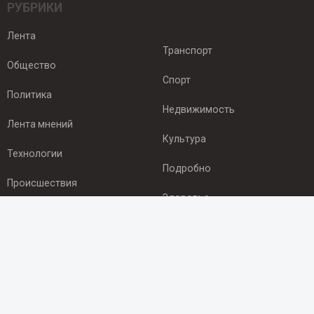
РУБРИКИ
Лента
Транспорт
Общество
Спорт
Политика
Недвижимость
Лента мнений
Культура
Технологии
Подробно
Происшествия
Здоровье
Экономика
ПОДПИСКА
Подпишись на рассылку NEWSROOM24
и будь
в курсе новостей в своём городе: