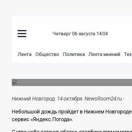
четверг 06 августа 14:04
Общество
14.10.2021
09:16
Лента
Общество
Политика
Лента мнений
Тех
Потепление до +14°C и небол
Нижнем Новгороде 14 октября
День будет пасмурным.
Нижний Новгород. 14 октября. NewsRoom24.ru -
Небольшой дождь пройдет в Нижнем Новгороде в
сервис «Яндекс.Погода».