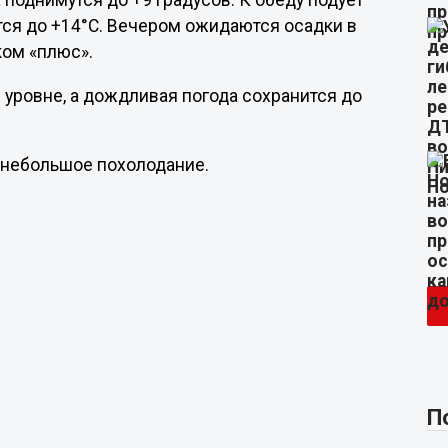
 поднимутся до +9 градусов. К обеду подует
тся до +14°C. Вечером ожидаются осадки в
ком «плюс».
уровне, а дождливая погода сохранится до
 небольшое похолодание.
П