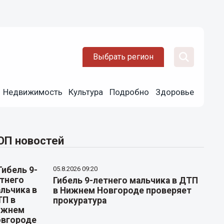
Выбрать регион
Недвижимость
Культура
Подробно
Здоровье
ОП новостей
05.8.2026 09:20
Гибель 9-летнего мальчика в ДТП
в Нижнем Новгороде проверяет
прокуратура