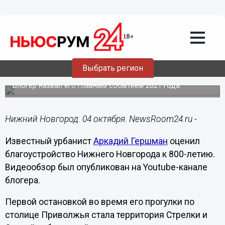
Общество
04.10.2021
07:55
Урбанист Гершман оценил
благоустройство Нижнего Новгорода к
Выбрать регион
800-летию
Блогер назвал его главным событием 2021 года.
Нижний Новгород. 04 октября. NewsRoom24.ru -
Известный урбанист
Аркадий Гершман
оценил
благоустройство Нижнего Новгорода к 800-летию.
Видеообзор был опубликован на Youtube-канале
блогера.
Первой остановкой во время его прогулки по
столице Приволжья стала территория Стрелки и