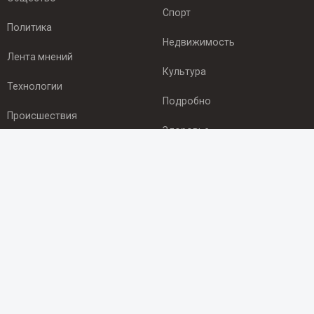
Спорт
Политика
Недвижимость
Лента мнений
Культура
Технологии
Подробно
Происшествия
Здоровье
Экономика
ПОДПИСКА
Подпишись на рассылку NEWSROOM24
и будь
в курсе новостей в своём городе:
Подписаться