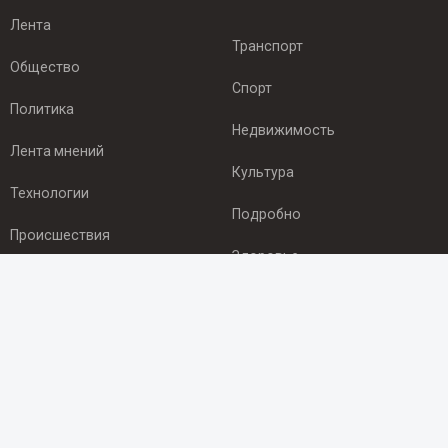
Лента
Транспорт
Общество
Спорт
Политика
Недвижимость
Лента мнений
Культура
Технологии
Подробно
Происшествия
Здоровье
Экономика
ПОДПИСКА
Подпишись на рассылку NEWSROOM24
и будь
в курсе новостей в своём городе: