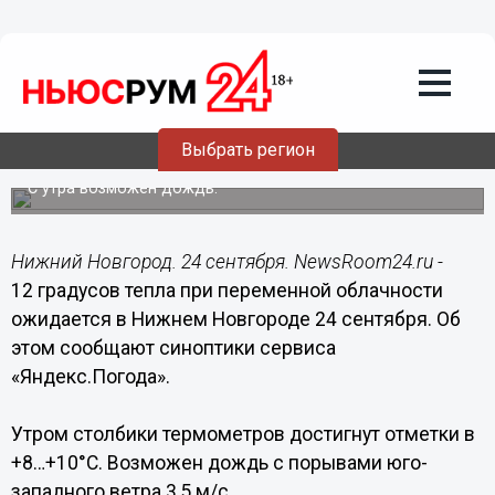
Общество
24.09.2021
10:09
Тепло до +12°C и переменная
облачность ожидаются в Нижнем
Выбрать регион
Новгороде 24 сентября
С утра возможен дождь.
Нижний Новгород. 24 сентября. NewsRoom24.ru -
12 градусов тепла при переменной облачности
ожидается в Нижнем Новгороде 24 сентября. Об
этом сообщают синоптики сервиса
«Яндекс.Погода».
Утром столбики термометров достигнут отметки в
+8…+10°C. Возможен дождь с порывами юго-
западного ветра 3,5 м/с.