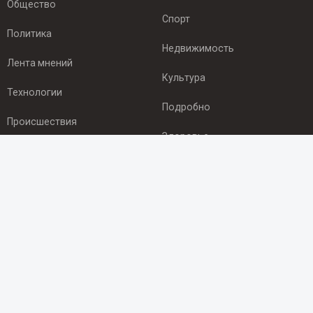
Общество
Спорт
Политика
Недвижимость
Лента мнений
Культура
Технологии
Подробно
Происшествия
Здоровье
Экономика
ПОДПИСКА
Подпишись на рассылку NEWSROOM24
и будь
в курсе новостей в своём городе:
Подписаться