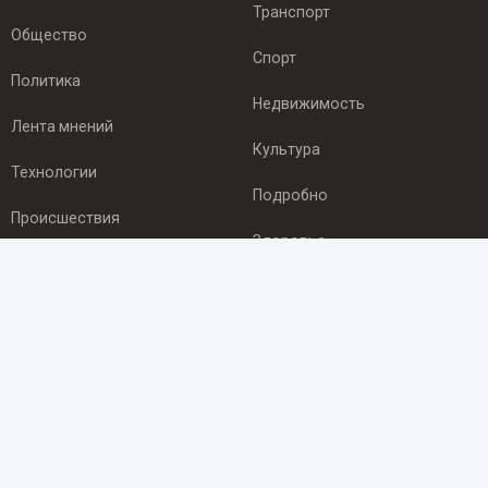
Транспорт
Общество
Спорт
Политика
Недвижимость
Лента мнений
Культура
Технологии
Подробно
Происшествия
Здоровье
Экономика
ПОДПИСКА
Подпишись на рассылку NEWSROOM24
и будь
в курсе новостей в своём городе:
Подписаться