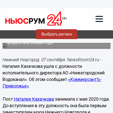
Общество
07.09.2021
16:52
Наталия Казачкова ушла с должности
исполнительного директора
«Нижегородского Водоканала»
Выбрать регион
На этом посту бывший заммэра Нижнего Новгорода
проработала больше года.
Нижний Новгород. 07 сентября. NewsRoom24.ru -
Наталия Казачкова ушла с должности
исполнительного директора АО «Нижегородский
Водоканал». Об этом сообщает
«КоммерсантЪ-
Приволжье»
.
Пост
Наталия Казачкова
занимала с мая 2020 года.
До вступления в эту должность она была первым
заместителем мэра Нижнего Новгорода и