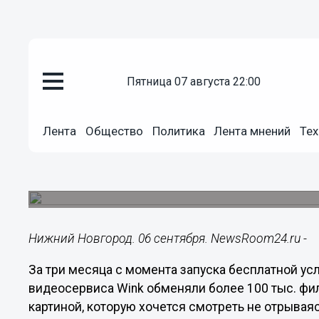
пятница 07 августа 22:00
Общество
06.09.2021
13:49
Лента
Общество
Политика
Лента мнений
Тех
Более 100 тыс. ярких летних к
пользователям услуги «Обмен
Зрители смелее выбирают новинки, если кино 
Нижний Новгород. 06 сентября. NewsRoom24.ru -
За три месяца с момента запуска бесплатной усл
видеосервиса Wink обменяли более 100 тыс. фи
картиной, которую хочется смотреть не отрываяс