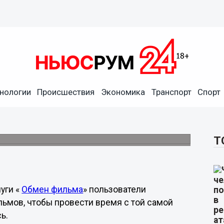
нологии
Происшествия
Экономика
Транспорт
Спорт
иновечеров подарил Wink
 фильма»
можно бесплатно заменить.
Т
уги «
Обмен фильма
» пользователи
льмов, чтобы провести время с той самой
ь.