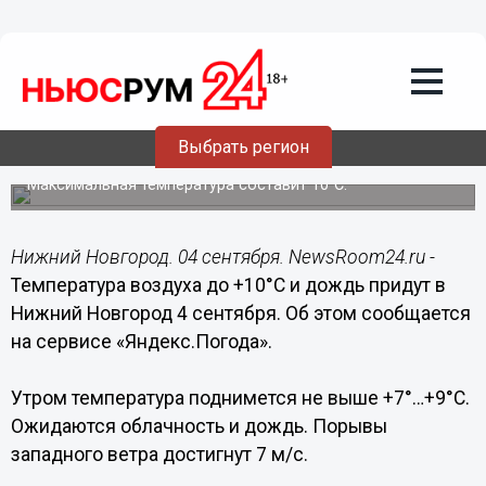
Общество
04.09.2021
10:10
Дождливая погода ожидается в
Выбрать регион
Нижнем Новгороде 4 сентября
Максимальная температура составит 10°C.
Нижний Новгород. 04 сентября. NewsRoom24.ru -
Температура воздуха до +10°C и дождь придут в
Нижний Новгород 4 сентября. Об этом сообщается
на сервисе «Яндекс.Погода».
Утром температура поднимется не выше +7°…+9°C.
Ожидаются облачность и дождь. Порывы
западного ветра достигнут 7 м/с.