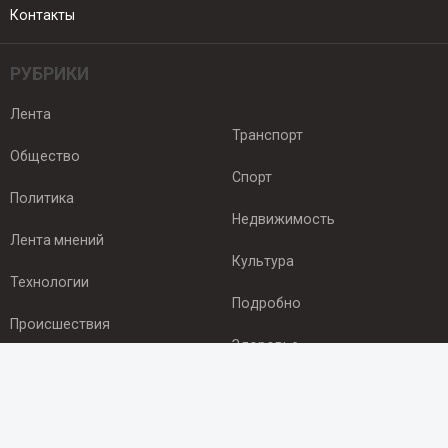
Контакты
РУБРИКИ
Лента
Транспорт
Общество
Спорт
Политика
Недвижимость
Лента мнений
Культура
Технологии
Подробно
Происшествия
Здоровье
Экономика
ПОДПИСКА
Подпишись на рассылку NEWSROOM24
и будь
в курсе новостей в своём городе: