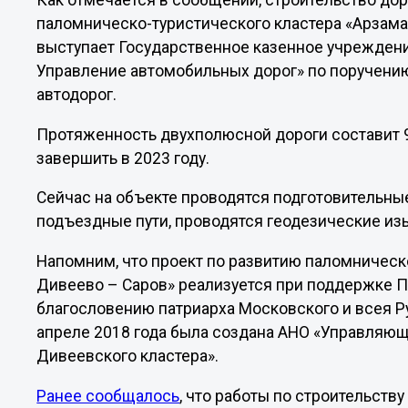
Как отмечается в сообщении, строительство до
паломническо-туристического кластера «Арзама
выступает Государственное казенное учрежден
Управление автомобильных дорог» по поручению
автодорог.
Протяженность двухполюсной дороги составит 9
завершить в 2023 году.
Сейчас на объекте проводятся подготовительны
подъездные пути, проводятся геодезические из
Напомним, что проект по развитию паломническ
Дивеево – Саров» реализуется при поддержке П
благословению патриарха Московского и всея Р
апреле 2018 года была создана АНО «Управляющ
Дивеевского кластера».
Ранее сообщалось
, что работы по строительств