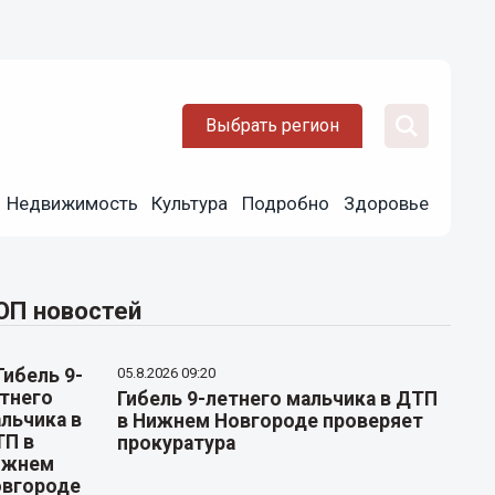
Выбрать регион
Недвижимость
Культура
Подробно
Здоровье
ОП новостей
05.8.2026 09:20
Гибель 9-летнего мальчика в ДТП
в Нижнем Новгороде проверяет
прокуратура