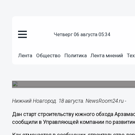
четверг 06 августа 05:34
Общество
18.08.2021
15:42
Лента
Общество
Политика
Лента мнений
Тех
В Нижегородской области стар
южного обхода Арзамаса
Автодорогу планируется открыть в 2023 году.
Нижний Новгород. 18 августа. NewsRoom24.ru -
Дан старт строительству южного обхода Арзама
сообщили в Управляющей компании по развитию