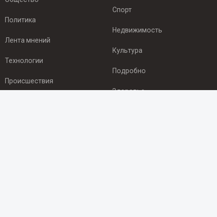
Спорт
Политика
Недвижимость
Лента мнений
Культура
Технологии
Подробно
Происшествия
Здоровье
Экономика
ПОДПИСКА
Подпишись на рассылку NEWSROOM24
и будь
в курсе новостей в своём городе:
Подписаться