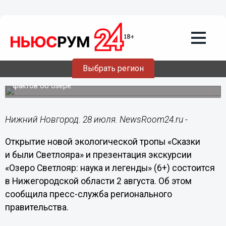
Общество
28.07.2021
18:10
Новая экотропа откроется на
нижегородском озере Светлояр со 2
августа
Выбрать регион
Туристам расскажут о взаимосвязи легенд и научных
фактов об озере.
Нижний Новгород. 28 июля. NewsRoom24.ru -
Открытие новой экологической тропы «Сказки
и были Светлояра» и презентация экскурсии
«Озеро Светлояр: наука и легенды» (6+) состоится
в Нижегородской области 2 августа. Об этом
сообщила пресс-служба регионального
правительства.