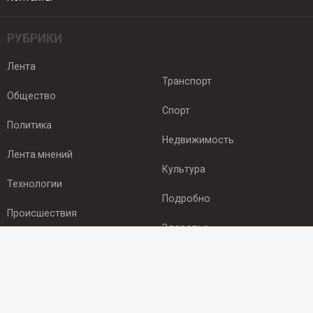
РУБРИКИ
Лента
Транспорт
Общество
Спорт
Политика
Недвижимость
Лента мнений
Культура
Технологии
Подробно
Происшествия
Здоровье
Экономика
ПОДПИСКА
Подпишись на рассылку NEWSROOM24
и будь
в курсе новостей в своём городе: