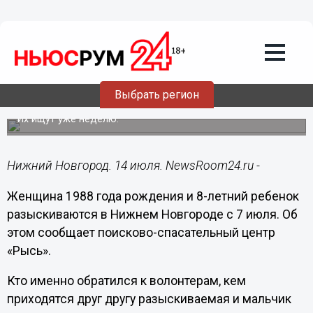
Общество
14.07.2021
09:16
Женщина с 8-летним мальчиком
Выбрать регион
пропали в Нижнем Новгороде
Их ищут уже неделю.
Нижний Новгород. 14 июля. NewsRoom24.ru -
Женщина 1988 года рождения и 8-летний ребенок
разыскиваются в Нижнем Новгороде с 7 июля. Об
этом сообщает поисково-спасательный центр
«Рысь».
Кто именно обратился к волонтерам, кем
приходятся друг другу разыскиваемая и мальчик