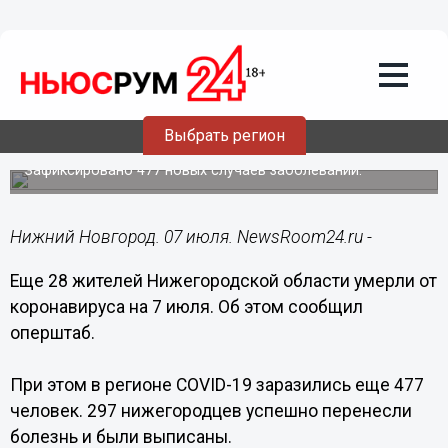
Общество
07.07.2021
12:16
28 нижегородцев погибли от
Выбрать регион
коронавируса за сутки 6 июля
Зафиксировано 477 новых случаев заболеваний.
Нижний Новгород. 07 июля. NewsRoom24.ru -
Еще 28 жителей Нижегородской области умерли от
коронавируса на 7 июля. Об этом сообщил
оперштаб.
При этом в регионе COVID-19 заразились еще 477
человек. 297 нижегородцев успешно перенесли
болезнь и были выписаны.