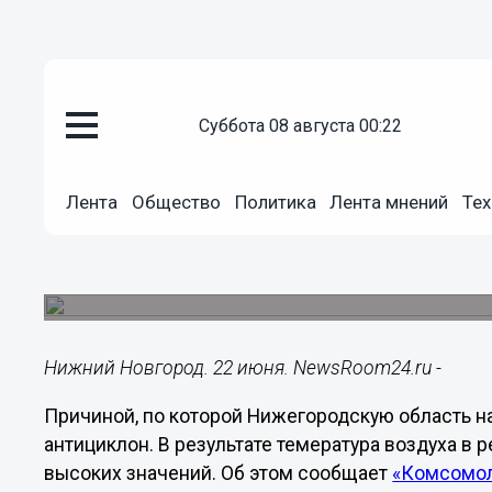
суббота 08 августа 00:22
Общество
22.06.2021
14:55
Лента
Общество
Политика
Лента мнений
Тех
Антициклон стал причиной ано
Нижегородской области
До 26 июня температура местами будет достигат
Нижний Новгород. 22 июня. NewsRoom24.ru -
Причиной, по которой Нижегородскую область н
антициклон. В результате темература воздуха в
высоких значений. Об этом сообщает
«Комсомол