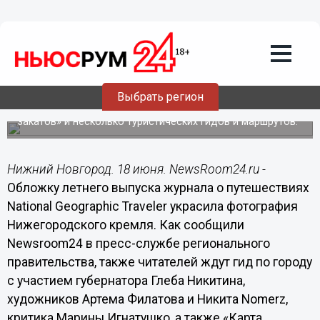
Общество
18.06.2021
19:50
Обложку National Geographic Traveler
украсил Нижегородский кремль
Выбрать регион
Также в журнале опубликованы гид по городу, «Карта
закатов» и несколько туристических гидов и маршрутов.
Нижний Новгород. 18 июня. NewsRoom24.ru -
Обложку летнего выпуска журнала о путешествиях
National Geographic Traveler украсила фотография
Нижегородского кремля. Как сообщили
Newsroom24 в пресс-службе регионального
правительства, также читателей ждут гид по городу
с участием губернатора Глеба Никитина,
художников Артема Филатова и Никита Nomerz,
критика Марины Игнатушко, а также «Карта