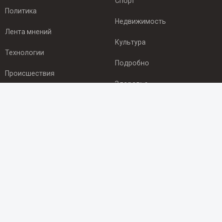
Спорт
Политика
Недвижимость
Лента мнений
Культура
Технологии
Подробно
Происшествия
Здоровье
Экономика
ПОДПИСКА
Подпишись на рассылку NEWSROOM24
и будь
в курсе новостей в своём городе:
Подписаться
© 2012 - 2025 ООО "Ньюсрум" (ИА Newsroom24 (Ньюсрум24).