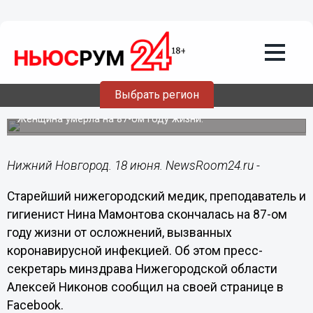
Общество
18.06.2021
11:40
Старейший нижегородский медик Нина
Выбрать регион
Мамонтова скончалась от COVID-19
Женщина умерла на 87-ом году жизни.
Нижний Новгород. 18 июня. NewsRoom24.ru -
Старейший нижегородский медик, преподаватель и
гигиенист Нина Мамонтова скончалась на 87-ом
году жизни от осложнений, вызванных
коронавирусной инфекцией. Об этом пресс-
секретарь минздрава Нижегородской области
Алексей Никонов сообщил на своей странице в
Facebook.