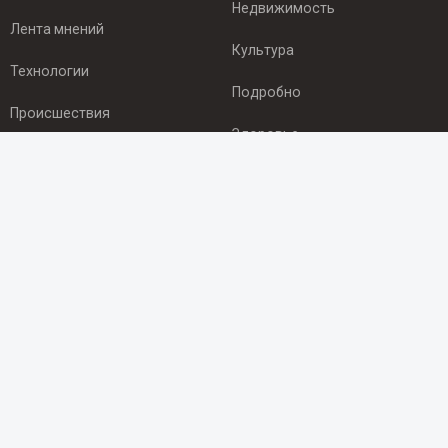
Недвижимость
Лента мнений
Культура
Технологии
Подробно
Происшествия
Здоровье
Экономика
ПОДПИСКА
Подпишись на рассылку NEWSROOM24
и будь
в курсе новостей в своём городе:
Подписаться
© 2012 - 2025 ООО "Ньюсрум" (ИА Newsroom24 (Ньюсрум24).
Учредитель — ООО "Ньюсрум"
Свидетельство о регистрации СМИ ИА № ФС 77 - 45920 от 22.07.2011г.
выдано Федеральной службой по надзору в сфере связи,