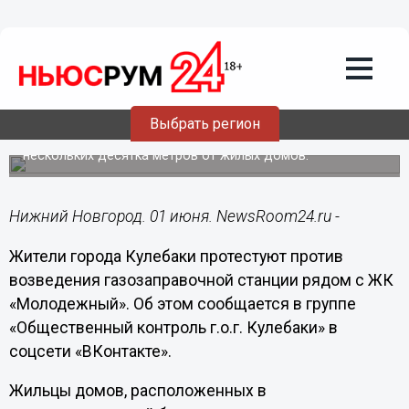
Общество
01.06.2021
17:39
Жители Кулебак выступили против
строительства заправки около ЖК
Выбрать регион
Газозаправочную станцию планируют разместить в
нескольких десятка метров от жилых домов.
Нижний Новгород. 01 июня. NewsRoom24.ru -
Жители города Кулебаки протестуют против
возведения газозаправочной станции рядом с ЖК
«Молодежный». Об этом сообщается в группе
«Общественный контроль г.о.г. Кулебаки» в
соцсети «ВКонтакте».
Жильцы домов, расположенных в