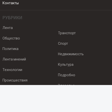
Контакты
РУБРИКИ
Лента
Транспорт
Общество
Спорт
Политика
Недвижимость
Лента мнений
Культура
Технологии
Подробно
Происшествия
Здоровье
Экономика
ПОДПИСКА
Подпишись на рассылку NEWSROOM24
и будь
в курсе новостей в своём городе: