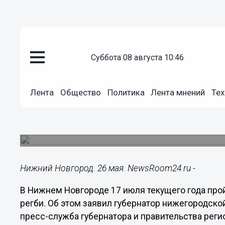
суббота 08 августа 10:46
Общество
26.05.2021
10:46
Лента
Общество
Политика
Лента мнений
Тех
Отборочный матч чемпионата Е
Нижнем Новгороде 17 июля
Сборная России проведет матч со сборной Порт
Нижний Новгород. 26 мая. NewsRoom24.ru -
В Нижнем Новгороде 17 июля текущего года про
регби. Об этом заявил губернатор нижегородской
пресс-служба губернатора и правительства реги