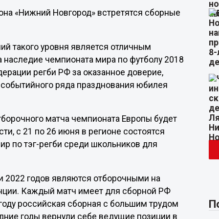
иона «Нижний Новгород» встретятся сборные
ний такого уровня является отличным
та наследие чемпионата мира по футболу 2018
дерации регби РФ за оказанное доверие,
ю событийного ряда празднования юбилея
тборочного матча чемпионата Европы будет
ти, с 21 по 26 июня в регионе состоятся
ир по тэг-регби среди школьников для
 и 2022 годов являются отборочными на
анции. Каждый матч имеет для сборной РФ
П
году российская сборная с большим трудом
едние годы вернули себе ведущие позиции в