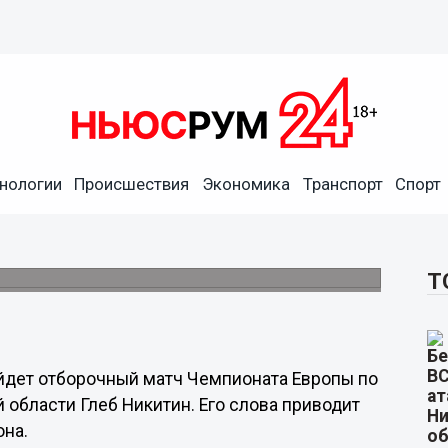
нологии
Происшествия
Экономика
Транспорт
Спорт
вропы по регби состоится в
угалии.
Т
йдет отборочный матч Чемпионата Европы по
 области Глеб Никитин. Его слова приводит
она.