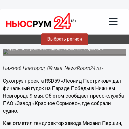
Общество
09.05.2021
16:43
Сухогруз «Леонид Пестриков» дал
финальный гудок нижегородского
Выбрать регион
Парада Победы
Судно построили на заводе «Красное Сормово».
Нижний Новгород. 09 мая. NewsRoom24.ru -
Сухогруз проекта RSD59 «Леонид Пестриков» дал
финальный гудок на Параде Победы в Нижнем
Новгороде 9 мая. Об этом сообщает пресс-служба
ПАО «Завод «Красное Сормово», где собрали
судно.
Как отметил гендиректор завода Михаил Першин,