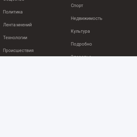
Спорт
Политика
Недвижимость
Лента мнений
Культура
Технологии
Подробно
Происшествия
Здоровье
Экономика
ПОДПИСКА
Подпишись на рассылку NEWSROOM24
и будь
в курсе новостей в своём городе:
Подписаться