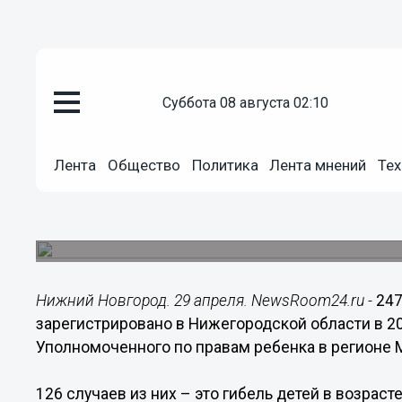
суббота 08 августа 02:10
Общество
29.04.2021
15:53
Лента
Общество
Политика
Лента мнений
Тех
Число погибших от онкологии 
области выросло на 22%
При этом смертность от врожденных пороков р
Нижний Новгород. 29 апреля. NewsRoom24.ru -
247
зарегистрировано в Нижегородской области в 20
Уполномоченного по правам ребенка в регионе 
126 случаев из них – это гибель детей в возраст