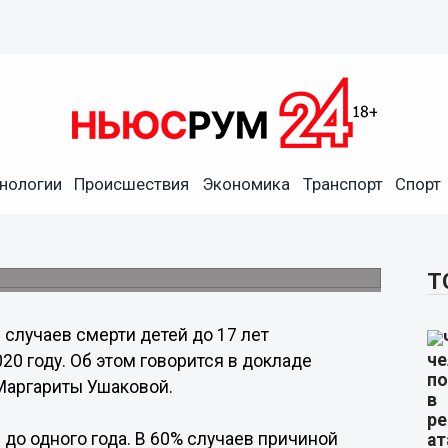
нологии
Происшествия
Экономика
Транспорт
Спорт
детей в Нижегородской
азвития уменьшилось в 2 раза.
Т
 случаев смерти детей до 17 лет
20 году. Об этом говорится в докладе
Маргариты Ушаковой.
е до одного года. В 60% случаев причиной