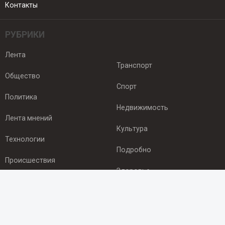
Контакты
РУБРИКИ
Лента
Транспорт
Общество
Спорт
Политика
Недвижимость
Лента мнений
Культура
Технологии
Подробно
Происшествия
Здоровье
Экономика
ПОДПИСКА
Подпишись на рассылку NEWSROOM24
и будь
в курсе новостей в своём городе: