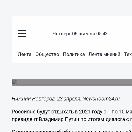
четверг 06 августа 05:43
Общество
23.04.2021
17:27
Лента
Общество
Политика
Лента мнений
Тех
Владимир Путин объявил дни с 
нерабочими
Предложение внес Роспотребнадзор для сниже
Нижний Новгород. 23 апреля. NewsRoom24.ru -
Россияне будут отдыхать в 2021 году с 1 по 10 
президент Владимир Путин по итогам диалога с