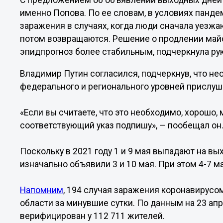
С предложением об объявлении выходных дней с 
именно Попова. По ее словам, в условиях панд
заражения в случаях, когда люди сначала уезжа
потом возвращаются. Решение о продлении май
эпидпрогноз более стабильным, подчеркнула ру
Владимир Путин согласился, подчеркнув, что н
федерального и регионального уровней прислуш
«Если вы считаете, что это необходимо, хорошо, 
соответствующий указ подпишу», — пообещал он
Поскольку в 2021 году 1 и 9 мая выпадают на 
изначально объявили 3 и 10 мая. При этом 4-7 
Напомним
, 194 случая заражения коронавирус
области за минувшие сутки. По данным на 23 апр
верифицирован у 112 711 жителей.