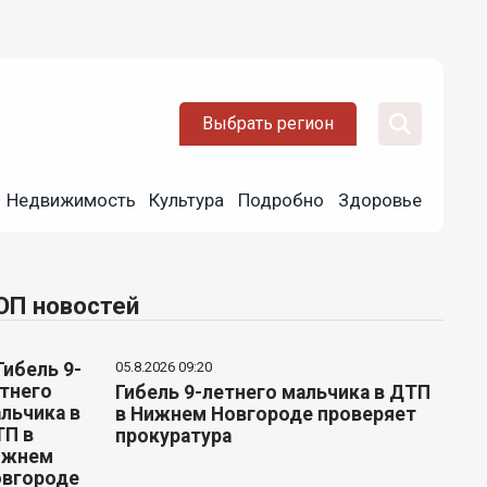
Выбрать регион
Недвижимость
Культура
Подробно
Здоровье
ОП новостей
05.8.2026 09:20
Гибель 9-летнего мальчика в ДТП
в Нижнем Новгороде проверяет
прокуратура