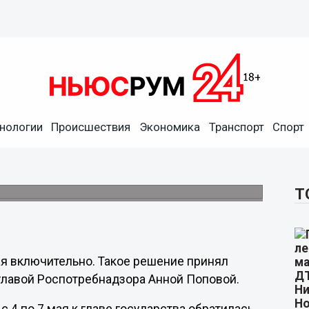
нологии
Происшествия
Экономика
Транспорт
Спорт
1 по 10 мая в России
ния заболеваемости COVID-19.
Т
мая включительно. Такое решение принял
 главой Роспотребнадзора Анной Поповой.