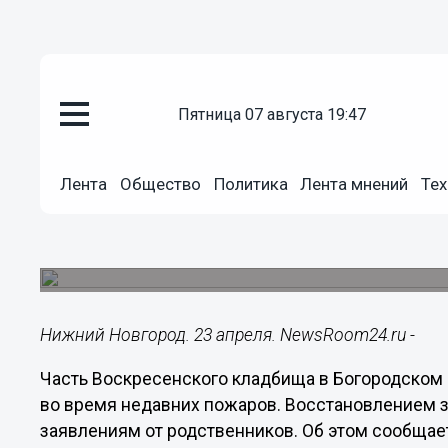
пятница 07 августа 19:47
Общество
23.04.2021
12:12
Лента
Общество
Политика
Лента мнений
Тех
Восстановлением сгоревшего 
районе займутся по заявления
В порядок приведут и брошенные могилы.
Нижний Новгород. 23 апреля. NewsRoom24.ru -
Часть Воскресенского кладбища в Богородском
во время недавних пожаров. Восстановлением з
заявлениям от родственников. Об этом сообща