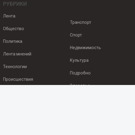
РУБРИКИ
Лента
Транспорт
Общество
Спорт
Политика
Недвижимость
Лента мнений
Культура
Технологии
Подробно
Происшествия
Здоровье
Экономика
ПОДПИСКА
Подпишись на рассылку NEWSROOM24
и будь
в курсе новостей в своём городе: