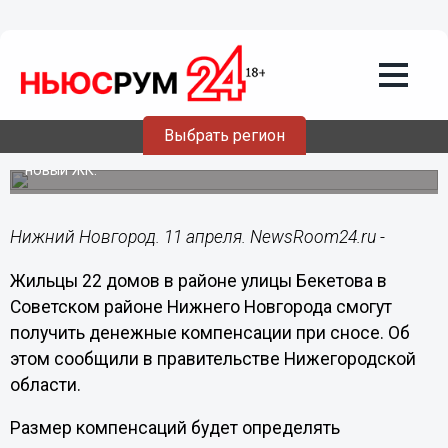
Общество
11.04.2021
14:58
Жители 22 домов под снос на Бекетова
в Нижнем Новгороде получат
компенсации
Выбрать регион
На месте частых домов и «народной стройки» возведут
новый ЖК.
Нижний Новгород. 11 апреля. NewsRoom24.ru -
Жильцы 22 домов в районе улицы Бекетова в
Советском районе Нижнего Новгорода смогут
получить денежные компенсации при сносе. Об
этом сообщили в правительстве Нижегородской
области.
Размер компенсаций будет определять