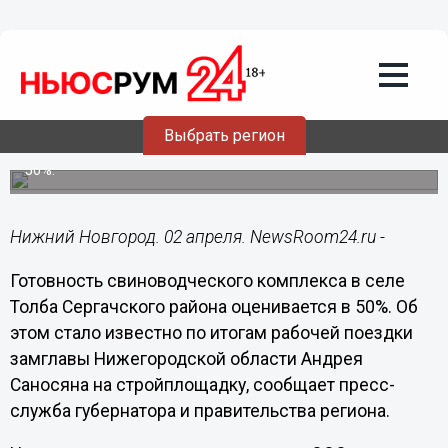
Общество
02.04.2021
17:42
Свинокомплексы RBPI в Сергачском и
Ардатовском районах достроят в 2021
году
Выбрать регион
На данный момент предприятие в селе Толба готово на
50%.
Нижний Новгород. 02 апреля. NewsRoom24.ru -
Готовность свиноводческого комплекса в селе
Толба Сергачского района оценивается в 50%. Об
этом стало известно по итогам рабочей поездки
замглавы Нижегородской области Андрея
Саносяна на стройплощадку, сообщает пресс-
служба губернатора и правительства региона.