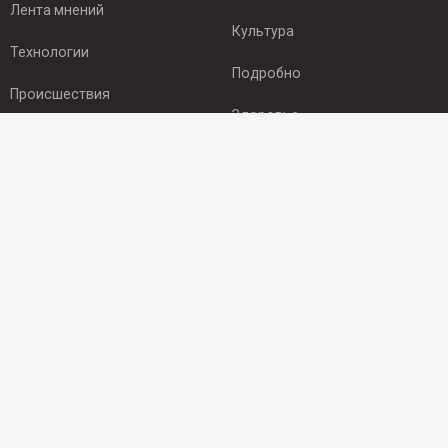
Лента мнений
Культура
Технологии
Подробно
Происшествия
Здоровье
Экономика
ПОДПИСКА
Подпишись на рассылку NEWSROOM24
и будь
в курсе новостей в своём городе:
Подписаться
© 2012 - 2025 ООО "Ньюсрум" (ИА Newsroom24 (Ньюсрум24).
Учредитель — ООО "Ньюсрум"
Свидетельство о регистрации СМИ ИА № ФС 77 - 45920 от 22.07.2011г.
выдано Федеральной службой по надзору в сфере связи,
информационных технологий и массовый коммуникаций.