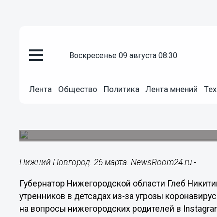
воскресенье 09 августа 08:30
Общество
26.03.2021
17:42
Лента
Общество
Политика
Лента мнений
Тех
Никитин запретил допуск опер
детсадах
Решение может быть пересмотрено в мае.
Нижний Новгород. 26 марта. NewsRoom24.ru -
Губернатор Нижегородской области Глеб Никити
утренников в детсадах из-за угрозы коронавирус
на вопросы нижегородских родителей в Instagra