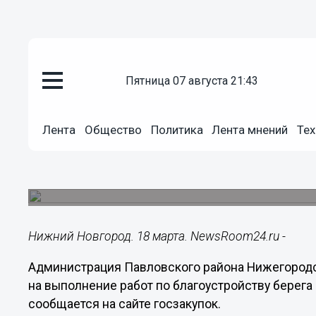
пятница 07 августа 21:43
Общество
18.03.2021
15:52
Лента
Общество
Политика
Лента мнений
Тех
Объявлен конкурс на благоустр
Тосканка в Ворсме в 2021 году
На работы выделено 67,6 млн рублей.
Нижний Новгород. 18 марта. NewsRoom24.ru -
Администрация Павловского района Нижегородс
на выполнение работ по благоустройству берега 
сообщается на сайте госзакупок.