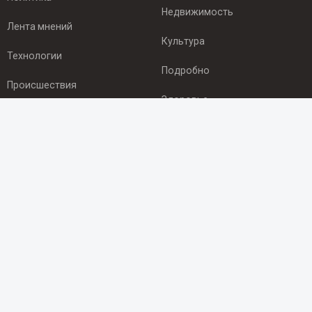
Недвижимость
Лента мнений
Культура
Технологии
Подробно
Происшествия
Здоровье
Экономика
ПОДПИСКА
Подпишись на рассылку NEWSROOM24
и будь
в курсе новостей в своём городе:
Подписаться
© 2012 - 2025 ООО "Ньюсрум" (ИА Newsroom24 (Ньюсрум24).
Учредитель — ООО "Ньюсрум"
Свидетельство о регистрации СМИ ИА № ФС 77 - 45920 от 22.07.2011г.