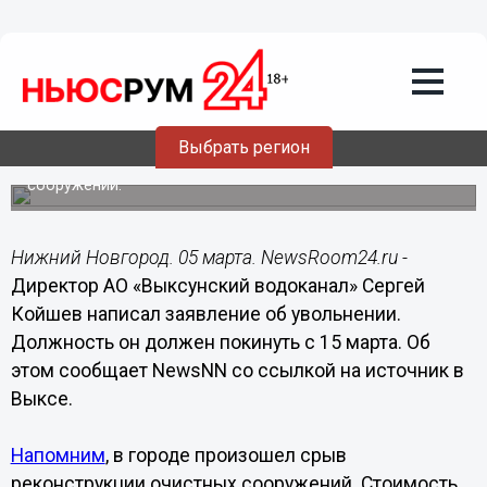
Общество
05.03.2021
15:24
Директор АО «Выксунский водоканал»
Сергей Койшев покидает пост
Выбрать регион
В городе были нарушены сроки реконструкции очистных
сооружений.
Нижний Новгород. 05 марта. NewsRoom24.ru -
Директор АО «Выксунский водоканал» Сергей
Койшев написал заявление об увольнении.
Должность он должен покинуть с 15 марта. Об
этом сообщает NewsNN со ссылкой на источник в
Выксе.
Напомним
, в городе произошел срыв
реконструкции очистных сооружений. Стоимость